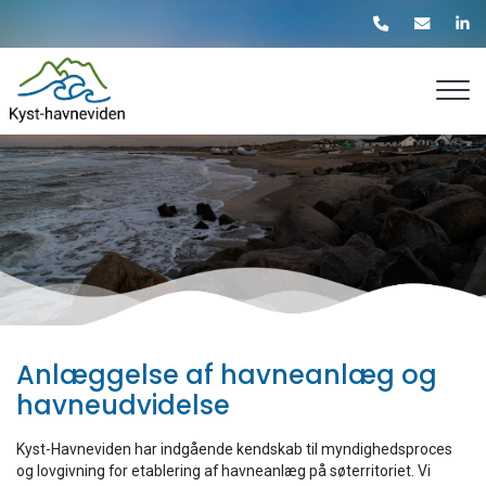
Gå
til
hovedindhold
Anlæggelse af havneanlæg og
havneudvidelse
Kyst-Havneviden har indgående kendskab til myndighedsproces
og lovgivning for etablering af havneanlæg på søterritoriet. Vi