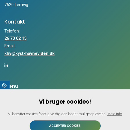
7620 Lemvig
Kontakt
Telefon:
26 70 02 15
Email:
khv@kyst-havneviden.dk
Menu
Hjem
Vi bruger cookies!
Profil
Ydelser
Vi benytter cookies for at give dig den bedst mulige oplevelse.
More info
Referencer
Artikler
ACCEPTER COOKIES