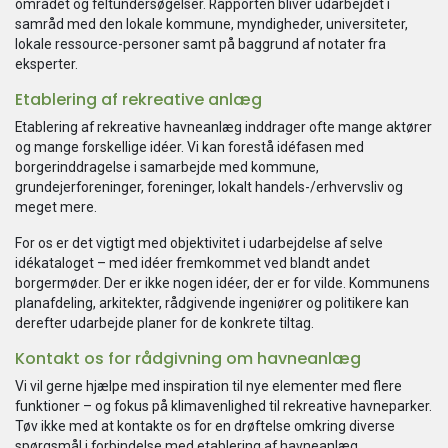
området og feltundersøgelser. Rapporten bliver udarbejdet i
samråd med den lokale kommune, myndigheder, universiteter,
lokale ressource-personer samt på baggrund af notater fra
eksperter.
Etablering af rekreative anlæg
Etablering af rekreative havneanlæg inddrager ofte mange aktører
og mange forskellige idéer. Vi kan forestå idéfasen med
borgerinddragelse i samarbejde med kommune,
grundejerforeninger, foreninger, lokalt handels-/erhvervsliv og
meget mere.
For os er det vigtigt med objektivitet i udarbejdelse af selve
idékataloget – med idéer fremkommet ved blandt andet
borgermøder. Der er ikke nogen idéer, der er for vilde. Kommunens
planafdeling, arkitekter, rådgivende ingeniører og politikere kan
derefter udarbejde planer for de konkrete tiltag.
Kontakt os for rådgivning om havneanlæg
Vi vil gerne hjælpe med inspiration til nye elementer med flere
funktioner – og fokus på klimavenlighed til rekreative havneparker.
Tøv ikke med at kontakte os for en drøftelse omkring diverse
spørgsmål i forbindelse med etablering af havneanlæg.