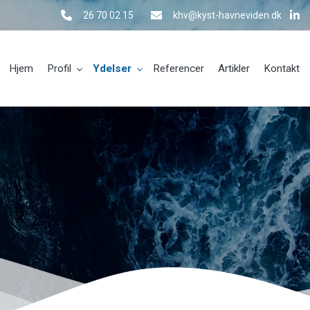
26 70 02 15
khv@kyst-havneviden.dk
Hjem
Profil
Ydelser
Referencer
Artikler
Kontakt