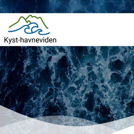
Gå
til
hovedindhold