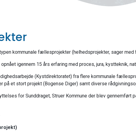
ekter
f typen kommunale fællesprojekter (helhedsprojekter, sager med f
gt opnået igennem 15 års erfaring med proces, jura, kystteknik, na
yndighedsarbejde (Kystdirektoratet) fra flere kommunale fællesp
r på et stort projekt (Bogense Diger) samt diverse rådgivnings
lses for Sunddraget, Struer Kommune der blev gennemført på rek
e
projekt)